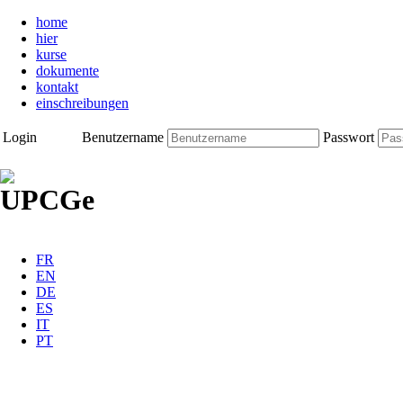
home
hier
kurse
dokumente
kontakt
einschreibungen
Login
Benutzername
Passwort
FR
EN
DE
ES
IT
PT