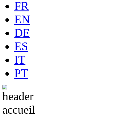
FR
EN
DE
ES
IT
PT