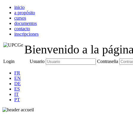
inicio
a propósito
cursos
documentos
contacto
inscripciones
Bienvenido a la págin
Login
Usuario
Contraseña
FR
EN
DE
ES
IT
PT