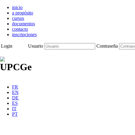
inicio
a propósito
cursos
documentos
contacto
inscripciones
Login
Usuario
Contraseña
FR
EN
DE
ES
IT
PT