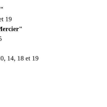
e"
et 19
Mercier"
5
10, 14, 18 et 19