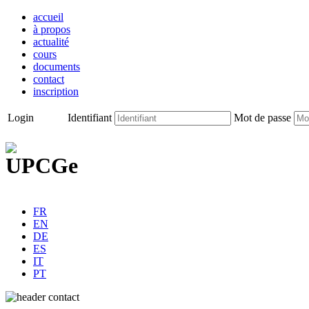
accueil
à propos
actualité
cours
documents
contact
inscription
Login
Identifiant
Mot de passe
FR
EN
DE
ES
IT
PT