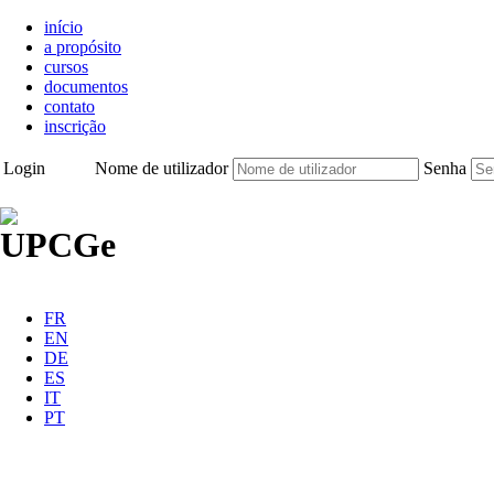
início
a propósito
cursos
documentos
contato
inscrição
Login
Nome de utilizador
Senha
FR
EN
DE
ES
IT
PT