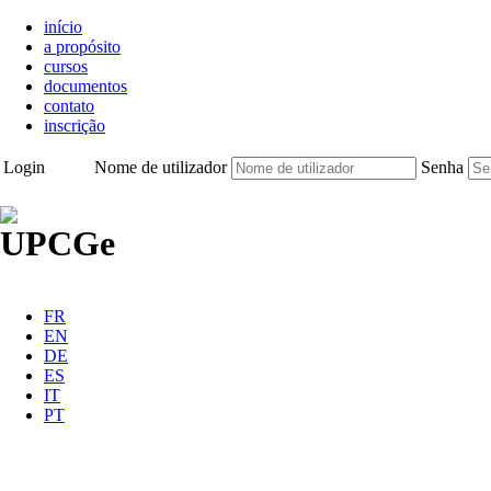
início
a propósito
cursos
documentos
contato
inscrição
Login
Nome de utilizador
Senha
FR
EN
DE
ES
IT
PT