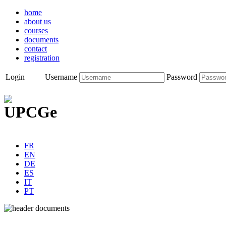
home
about us
courses
documents
contact
registration
Login
Username
Password
FR
EN
DE
ES
IT
PT