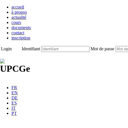
accueil
à propos
actualité
cours
documents
contact
inscription
Login
Identifiant
Mot de passe
FR
EN
DE
ES
IT
PT